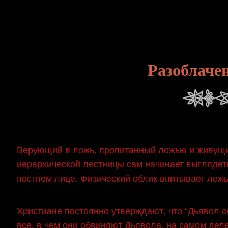
Skip
to
content
Разоблаче
Верующий в ложь, пропитанный ложью и живущий
иерархической лестницы сам начинает выглядеть
постном лице. Физический облик впитывает ложь
Христиане постоянно утверждают, что “Дьявол о
все, в чем они обвиняют Дьявола, на самом дел